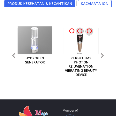
PRODUK KESEHATAN & KECANTIKAN
KACAMATA ION
7 LIGHT EMS
MGI MULTI PURPOSE
MG
PHOTON
ION GENERATOR
REJUVENATION
VIBRATING BEAUTY
DEVICE
Member of