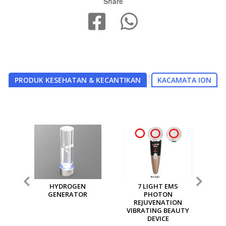
Share
PRODUK KESEHATAN & KECANTIKAN
KACAMATA ION
DROGEN
7 LIGHT EMS
MGI MULTI PURPOSE
ERATOR
PHOTON
ION GENERATOR
REJUVENATION
VIBRATING BEAUTY
DEVICE